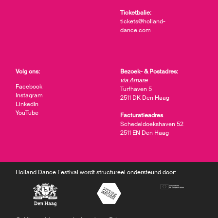
Ticketbalie:
tickets@holland-
dance.com
Volg ons:
Bezoek- & Postadres:
via Amare
Facebook
Turfhaven 5
Instagram
2511 DK Den Haag
LinkedIn
YouTube
Facturatieadres
Schedeldoekshaven 52
2511 EN Den Haag
Holland Dance Festival wordt structureel ondersteund door: