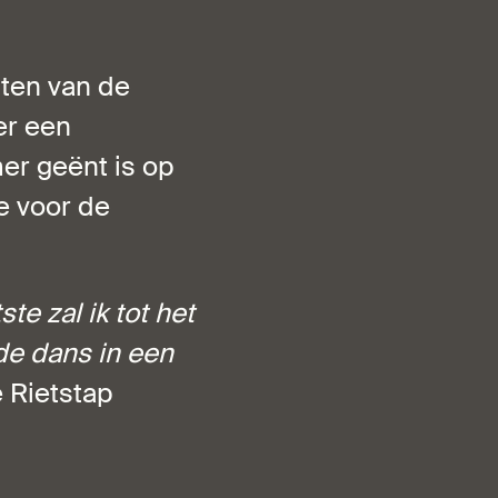
tten van de
er een
er geënt is op
e voor de
te zal ik tot het
 de dans in een
e Rietstap