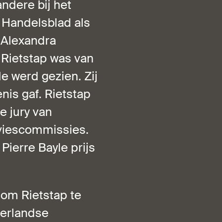
andere bij het
C Handelsblad als
 Alexandra
 Rietstap was van
e werd gezien. Zij
nis gaf. Rietstap
de jury van
dviescommissies.
Pierre Bayle prijs
 om Rietstap te
derlandse