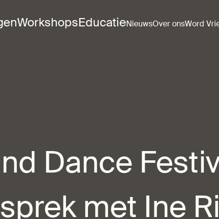
ngen
Workshops
Educatie
Nieuws
Over ons
Word Vri
and Dance Festi
sprek met Ine Ri