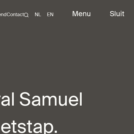
Menu
Sluit
end
Contact
NL
EN
val Samuel
etstap.