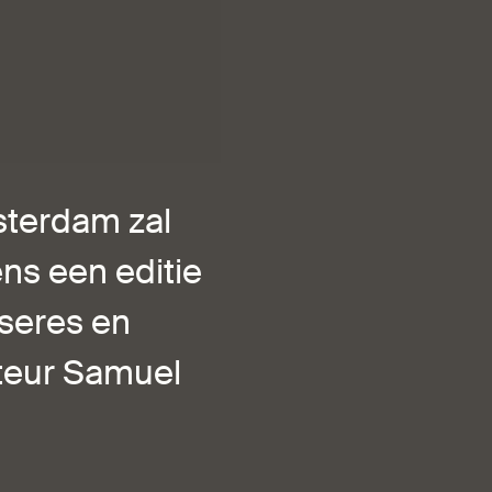
msterdam zal
ens een editie
nseres en
cteur Samuel