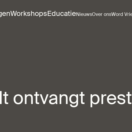
ngen
Workshops
Educatie
Nieuws
Over ons
Word Vri
 ontvangt presti