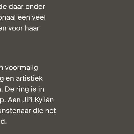
rde daar onder
ionaal een veel
en voor haar
van voormalig
 en artistiek
 De ring is in
 Aan Jiři Kylián
unstenaar die net
ld.