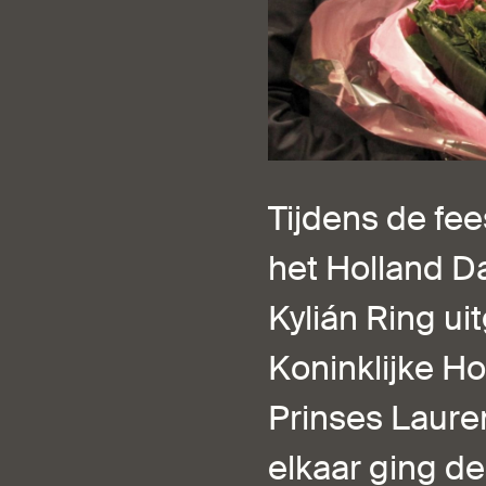
Tijdens de fee
het Holland Da
Kylián Ring ui
Koninklijke H
Prinses Laure
elkaar ging de