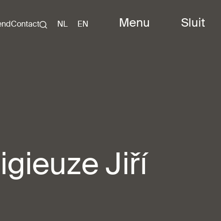
Menu
Sluit
end
Contact
NL
EN
gieuze Jiří