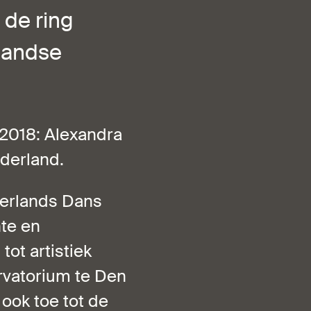
 de ring
landse
 2018: Alexandra
derland.
derlands Dans
nte en
tot artistiek
ervatorium te Den
 ook toe tot de