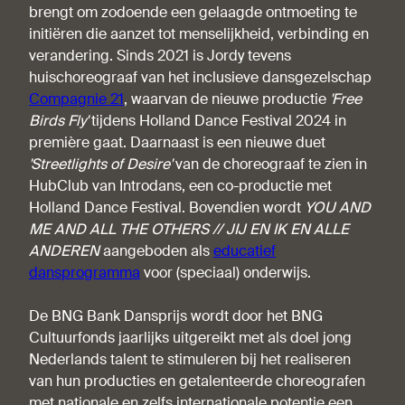
brengt om zodoende een gelaagde ontmoeting te
initiëren die aanzet tot menselijkheid, verbinding en
verandering. Sinds 2021 is Jordy tevens
huischoreograaf van het inclusieve dansgezelschap
Compagnie 21
, waarvan de nieuwe productie
'Free
Birds Fly'
tijdens Holland Dance Festival 2024 in
première gaat. Daarnaast is een nieuwe duet
'Streetlights of Desire'
van de choreograaf te zien in
HubClub van Introdans, een co-productie met
Holland Dance Festival. Bovendien wordt
YOU AND
ME AND ALL THE OTHERS // JIJ EN IK EN ALLE
ANDEREN
aangeboden als
educatief
dansprogramma
voor (speciaal) onderwijs.
De BNG Bank Dansprijs wordt door het BNG
Cultuurfonds jaarlijks uitgereikt met als doel jong
Nederlands talent te stimuleren bij het realiseren
van hun producties en getalenteerde choreografen
met nationale en zelfs internationale potentie een