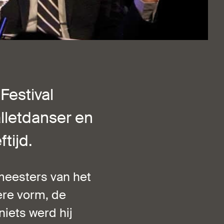
Festival
lletdanser en
tijd.
meesters van het
ere vorm, de
niets werd hij