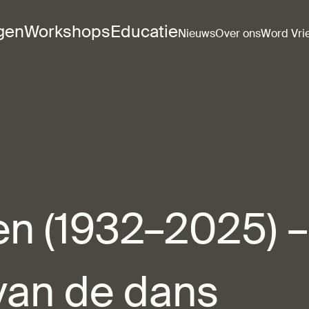
ngen
Workshops
Educatie
Nieuws
Over ons
Word Vri
n (1932–2025) –
van de dans