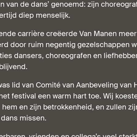
n van de dans’ genoemd: zijn choreografi
ertijd diep menselijk.
kende carrière creëerde Van Manen meer
oerd door ruim negentig gezelschappen we
ties dansers, choreografen en liefhebber
lijvend.
as lid van Comité van Aanbeveling van 
het festival een warm hart toe. Wij koes
hem en zijn betrokkenheid, en zullen zij
 dans missen.
erbaren, vrienden en collega’s veel sterkt