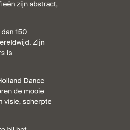
eën zijn abstract,
 dan 150
reldwijd. Zijn
s is
Holland Dance
teren de mooie
n visie, scherpte
e bij het