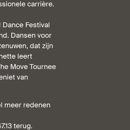
ssionele carrière.
 Dance Festival
and. Dansen voor
enuwen, dat zijn
ette leert
 The Move Tournee
geniet van
eel meer redenen
7.13 terug.