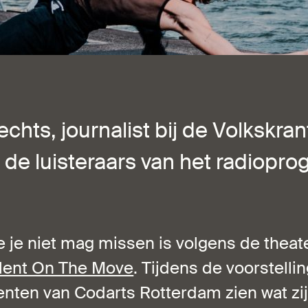
hts, journalist bij de Volkskrant
t de luisteraars van het radiop
e je niet mag missen is volgens de theat
lent On The Move
. Tijdens de voorstelli
enten van Codarts Rotterdam zien wat zij