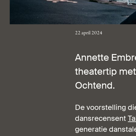
22 april 2024
Annette Embrec
theatertip me
Ochtend.
De voorstelling di
dansrecensent
Ta
generatie danstal