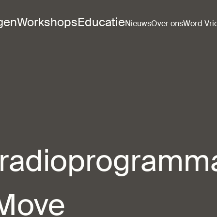
ngen
Workshops
Educatie
Nieuws
Over ons
Word Vri
n radioprogramm
 Move