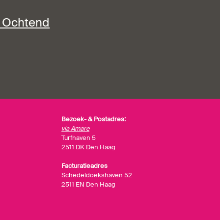
e Ochtend
Bezoek- & Postadres:
via Amare
Turfhaven 5
2511 DK Den Haag
Facturatieadres
Schedeldoekshaven 52
2511 EN Den Haag