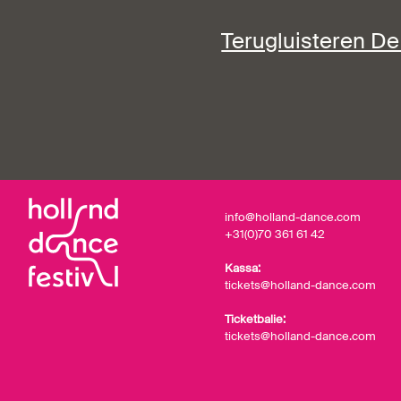
Terugluisteren D
info@holland-dance.com
+31(0)70 361 61 42
Kassa:
tickets@holland-dance.com
Ticketbalie:
tickets@holland-dance.com