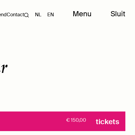
Menu
Sluit
end
Contact
NL
EN
r
€ 150,00
tickets