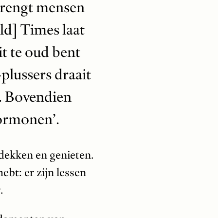
 brengt mensen
ld] Times laat
it te oud bent
plussers draait
. Bovendien
hormonen’.
tdekken en genieten.
ebt: er zijn lessen
.