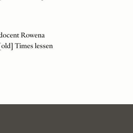
sdocent Rowena
old] Times lessen