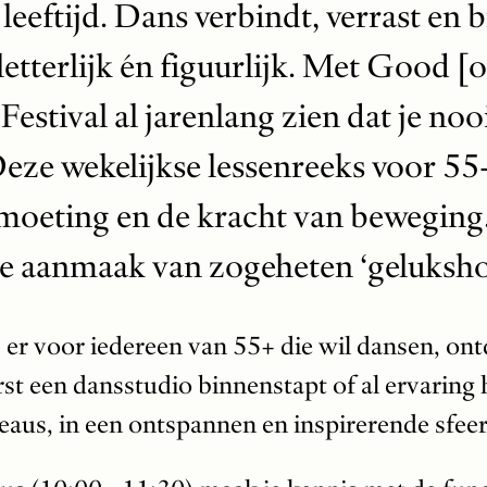
leeftijd. Dans verbindt, verrast en
etterlijk én figuurlijk. Met Good [o
stival al jarenlang zien dat je noo
eze wekelijkse lessenreeks voor 55-
tmoeting en de kracht van beweging
 de aanmaak van zogeheten ‘geluks
 er voor iedereen van 55+ die wil dansen, on
rst een dansstudio binnenstapt of al ervaring h
eaus, in een ontspannen en inspirerende sfeer