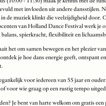
sus (10:00 - 11:30) maak je kennis met de f
uld met invloeden uit andere dansstijlen. Ni
in de muziek klinkt die veelzijdigheid door. 
ocenten van Holland Dance Festival werk je o
 balans, spierkracht, flexibiliteit en lichaams
aait het om samen bewegen en het plezier van
 ontdek je hoe dans energie geeft, ontspant e
t.
egankelijk voor iedereen van 55 jaar en ouder
of voor wie graag op een rustig tempo uitge
en? Je bent van harte welkom om gratis een p