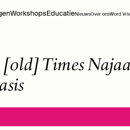
ngen
Workshops
Educatie
Nieuws
Over ons
Word Vri
[old] Times Najaa
asis