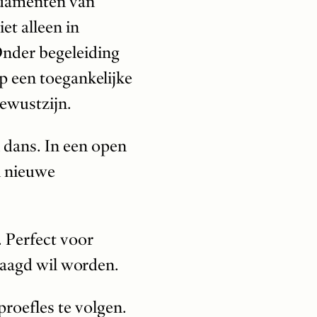
undamenten van
et alleen in
Onder begeleiding
p een toegankelijke
bewustzijn.
 dans. In een open
n nieuwe
. Perfect voor
daagd wil worden.
roefles te volgen.