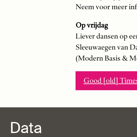
Neem voor meer inf
Op vrijdag
Liever dansen op e
Sleeuwaegen van Da
(Modern Basis & Mo
Good [old] Times
Data